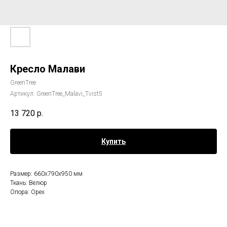
Кресло Малави
GreenTree
Артикул:
GreenTree_Malavi_Tvist5
13 720
р.
Купить
Размер: 660х790х950 мм
Ткань: Велюр
Опора: Орех