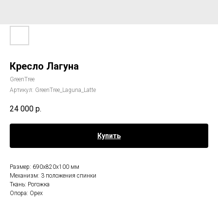
Кресло Лагуна
GreenTree
Артикул:
GreenTree_Laguna_Latte
24 000
р.
Купить
Размер: 690х820х100 мм
Механизм: 3 положения спинки
Ткань: Рогожка
Опора: Орех