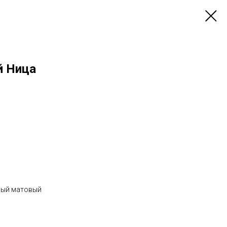
й Ница
ный матовый