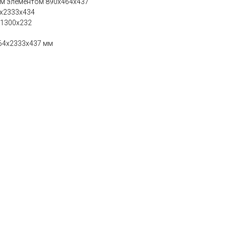
им элементом 890х464х437
4х2333х434
х1300х232
64х2333х437 мм
м