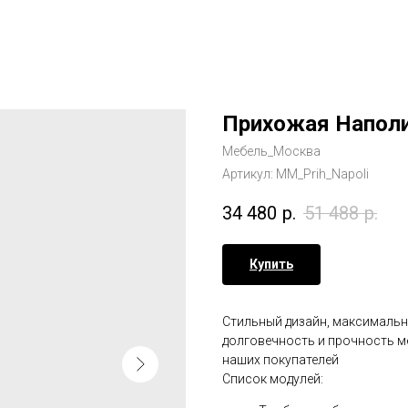
Прихожая Напол
Мебель_Москва
Артикул:
MM_Prih_Napoli
34 480
р.
51 488
р.
Купить
Стильный дизайн, максимальн
долговечность и прочность м
наших покупателей
Список модулей: