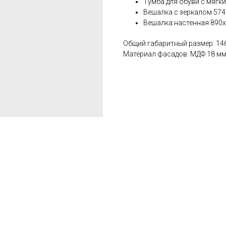
Тумба для обуви с мягк
Вешалка с зеркалом 57
Вешалка настенная 890
Общий габаритный размер: 14
Материал фасадов: МДФ 18 м