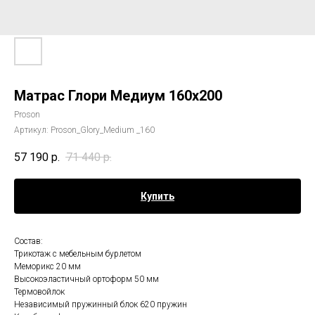
Матрас Глори Медиум 160х200
Proson
Артикул:
Proson_Glory_Medium _160
57 190
р.
71 440
р.
Купить
Состав:
Трикотаж с мебельным бурлетом
Меморикс 20 мм
Высокоэластичный ортоформ 50 мм
Термовойлок
Независимый пружинный блок 620 пружин