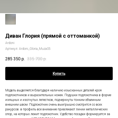
Диван Глория (прямой с оттоманкой)
Ardoni
Артикул:
Ardoni_Gloria_Muza05
285 350
р.
335 700
р.
Купить
Модель выделяется благодаря наличию изысканных деталей кроя
подлокотников и выразительных ножек. Подушки подлокотника в форме
изящных и изогнутых лепестков, подчеркнуты тонким объемным
внешним швом. Подлокотник очень выигрышно смотрится со всех
ракурсов: в профиль все внимание привлекают линии металлических
опор, на которых лежит подлокотник. Удобство посадки формируется за