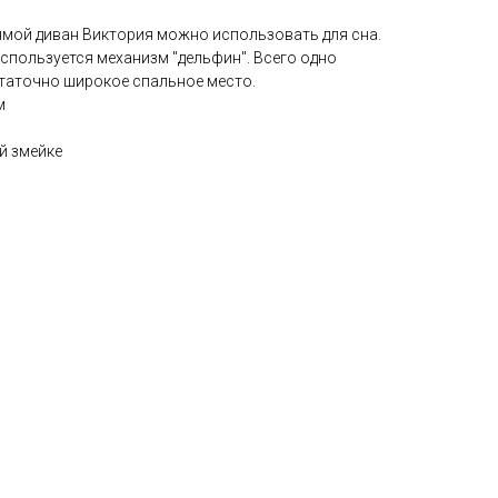
рямой диван Виктория можно использовать для сна.
спользуется механизм "дельфин". Всего одно
статочно широкое спальное место.
м
й змейке