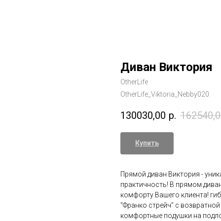
Диван Виктория
OtherLife
OtherLife_Viktoria_Nebby020
130030,00
р.
162540,0
Купить
Прямой диван Виктория - уник
практичность! В прямом диван
комфорту Вашего клиента! ги
"Франко стрейч" с возвратно
комфортные подушки на подло