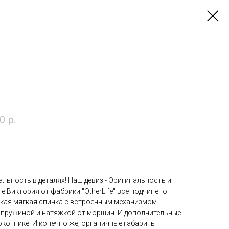
0
р.
альность в деталях! Наш девиз - Оригинальность и
е Виктория от фабрики "OtherLife" все подчинено
бкая мягкая спинка с встроенным механизмом
й пружиной и натяжкой от морщин. И дополнительные
котнике. И конечно же, органичные габариты