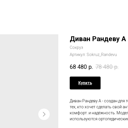
Диван Рандеву А
Сокруз
Артикул:
Sokruz_Randevu
68 480
р.
78 480
р.
Купить
Диван Рандеву А - создан для 
тех, кто хочет сделать свой а
комфорт. и надёжность. Моде
используются ортопедические