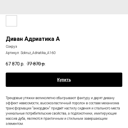
Диван Адриатика А
Сокруз
Артикул:
Sokruz_Adriatika_A160
67 870
р.
77 870
р.
Купить
Трендовые утяжки великолепно обыгрывают фактуру и дарят дивану
эффект невесомости, высокоэластичный поролон в составе механизма
трансформации "аккордеон" придаёт настилу сидения и спального места
уникальные потребительские свойства, а подлокотники, имитирующие
массив дуба, являются практичным и стильным завершающим
элементом.