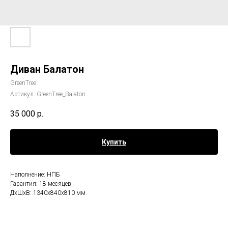
Диван Балатон
GreenTree
Артикул:
GreenTree_Balaton
35 000
р.
Купить
Наполнение: НПБ
Гарантия: 18 месяцев
ДxШxВ: 1340x840x810 мм