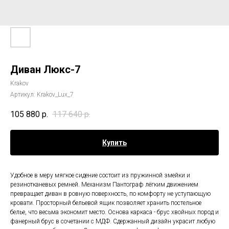
Диван Люкс-7
Krakov
Артикул:
Krakov_Lux_7
105 880
р.
117 640
р.
Купить
Удобное в меру мягкое сидение состоит из пружинной змейки и
резинотканевых ремней. Механизм Пантограф лёгким движением
превращает диван в ровную поверхность, по комфорту не уступающую
кровати. Просторный бельевой ящик позволяет хранить постельное
белье, что весьма экономит место. Основа каркаса - брус хвойных пород и
фанерный брус в сочетании с МДФ. Сдержанный дизайн украсит любую