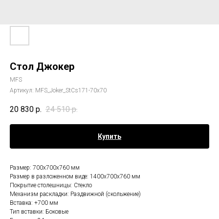
Стол Джокер
MFS
Артикул:
MFS_Joker_StCs171-70x70
20 830
р.
24 510
р.
Купить
Размер: 700х700х760 мм
Размер в разложенном виде: 1400х700х760 мм
Покрытие столешницы: Стекло
Механизм раскладки: Раздвижной (скольжение)
Вставка: +700 мм
Тип вставки: Боковые