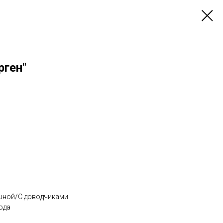
рген"
шной/С доводчиками
ода