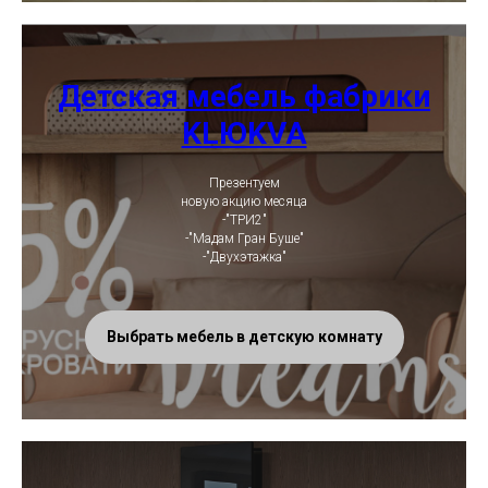
Детская мебель фабрики
KLЮKVA
Презентуем
новую акцию месяца
-"ТРИ2"
-"Мадам Гран Буше"
-"Двухэтажка"
Выбрать мебель в детскую комнату