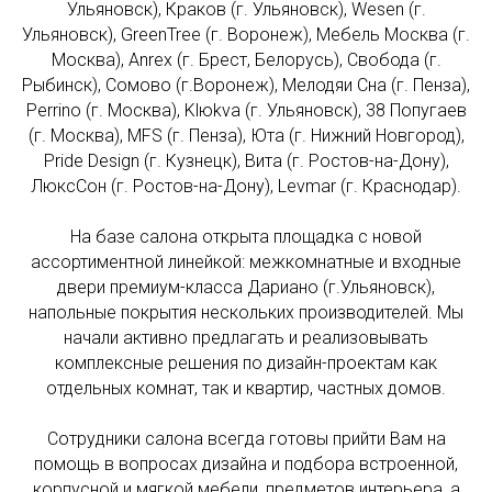
Ульяновск), Краков (г. Ульяновск), Wesen (г.
Ульяновск), GreenTree (г. Воронеж), Мебель Москва (г.
Москва), Anrex (г. Брест, Белорусь), Свобода (г.
Рыбинск), Сомово (г.Воронеж), Мелодяи Сна (г. Пенза),
Perrino (г. Москва), Klюkva (г. Ульяновск), 38 Попугаев
(г. Москва), MFS (г. Пенза), Юта (г. Нижний Новгород),
Pride Design (г. Кузнецк), Вита (г. Ростов-на-Дону),
ЛюксСон (г. Ростов-на-Дону), Levmar (г. Краснодар).
На базе салона открыта площадка с новой
ассортиментной линейкой: межкомнатные и входные
двери премиум-класса Дариано (г.Ульяновск),
напольные покрытия нескольких производителей. Мы
начали активно предлагать и реализовывать
комплексные решения по дизайн-проектам как
отдельных комнат, так и квартир, частных домов.
Сотрудники салона всегда готовы прийти Вам на
помощь в вопросах дизайна и подбора встроенной,
корпусной и мягкой мебели, предметов интерьера, а